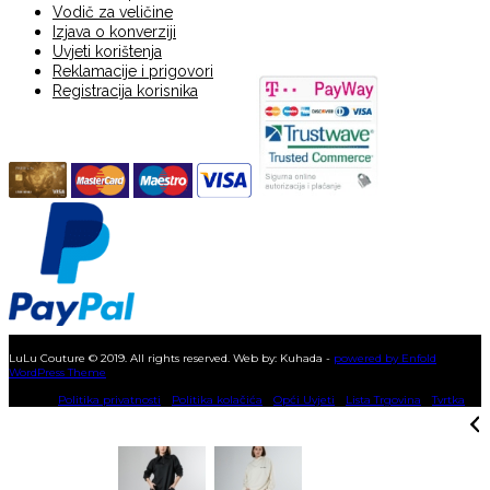
Vodič za veličine
Izjava o konverziji
Uvjeti korištenja
Reklamacije i prigovori
Registracija korisnika
KUPNJA NA RATE
LuLu Couture © 2019. All rights reserved. Web by: Kuhada -
powered by Enfold
WordPress Theme
Politika privatnosti
Politika kolačića
Opći Uvjeti
Lista Trgovina
Tvrtka