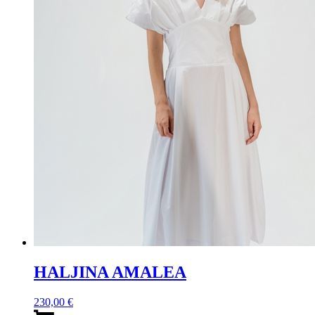
HALJINA AMALEA
230,00
€
Ovaj