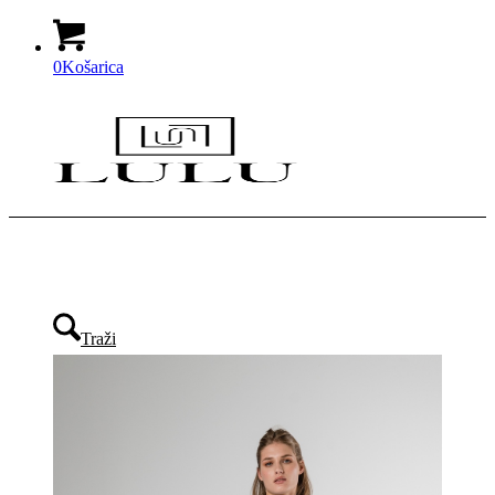
0
Košarica
Traži
Izbornik
Izbornik