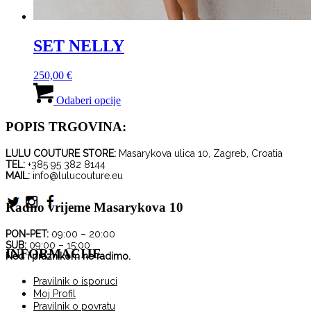
SET NELLY
250,00
€
Ovaj
proizvod
Odaberi opcije
ima
više
POPIS TRGOVINA:
varijanti.
Opcije
LULU COUTURE STORE:
Masarykova ulica 10, Zagreb, Croatia
se
TEL:
+385 95 382 8144
mogu
MAIL:
info@lulucouture.eu
odabrati
na
Radno vrijeme Masarykova 10
stranici
proizvoda
PON-PET:
09:00 – 20:00
SUB:
09:00 – 15:00
INFORMACIJE
Ned i praznikom ne radimo.
Pravilnik o isporuci
Moj Profil
Pravilnik o povratu