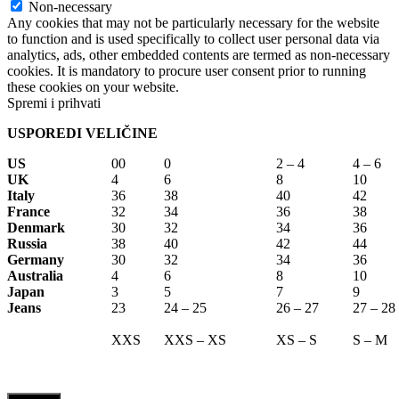
Non-necessary
Any cookies that may not be particularly necessary for the website
to function and is used specifically to collect user personal data via
analytics, ads, other embedded contents are termed as non-necessary
cookies. It is mandatory to procure user consent prior to running
these cookies on your website.
Spremi i prihvati
USPOREDI VELIČINE
US
00
0
2 – 4
4 – 6
UK
4
6
8
10
Italy
36
38
40
42
France
32
34
36
38
Denmark
30
32
34
36
Russia
38
40
42
44
Germany
30
32
34
36
Australia
4
6
8
10
Japan
3
5
7
9
Jeans
23
24 – 25
26 – 27
27 – 28
XXS
XXS – XS
XS – S
S – M