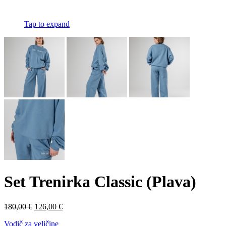
Tap to expand
Set Trenirka Classic (Plava)
Izvorna
Trenutna
180,00
€
126,00
€
cijena
cijena
Vodič za veličine
bila
je: