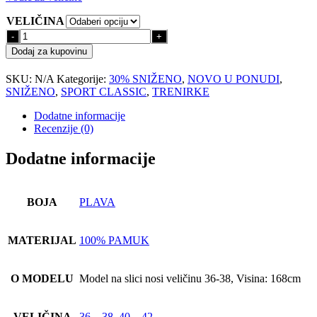
je:
126,00 €.
VELIČINA
180,00 €.
Set
Trenirka
Dodaj za kupovinu
Classic
(Plava)
SKU:
N/A
Kategorije:
30% SNIŽENO
,
NOVO U PONUDI
,
količina
SNIŽENO
,
SPORT CLASSIC
,
TRENIRKE
Dodatne informacije
Recenzije (0)
Dodatne informacije
BOJA
PLAVA
MATERIJAL
100% PAMUK
O MODELU
Model na slici nosi veličinu 36-38, Visina: 168cm
VELIČINA
36 – 38
,
40 – 42