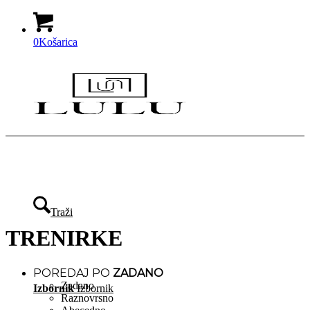
0
Košarica
Traži
TRENIRKE
POREDAJ PO
ZADANO
Zadano
Izbornik
Izbornik
Raznovrsno