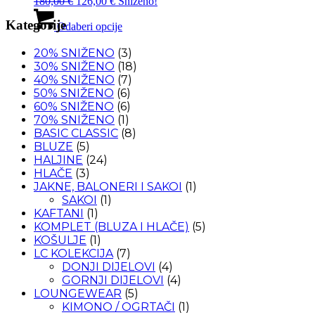
Izvorna
Trenutna
180,00
€
126,00
€
Sniženo!
cijena
cijena
Ovaj
Kategorije
bila
je:
proizvod
Odaberi opcije
je:
126,00 €.
ima
180,00 €.
više
20% SNIŽENO
(3)
varijanti.
30% SNIŽENO
(18)
Opcije
40% SNIŽENO
(7)
se
50% SNIŽENO
(6)
mogu
60% SNIŽENO
(6)
odabrati
70% SNIŽENO
(1)
na
BASIC CLASSIC
(8)
stranici
BLUZE
(5)
proizvoda
HALJINE
(24)
HLAČE
(3)
JAKNE, BALONERI I SAKOI
(1)
SAKOI
(1)
KAFTANI
(1)
KOMPLET (BLUZA I HLAČE)
(5)
KOŠULJE
(1)
LC KOLEKCIJA
(7)
DONJI DIJELOVI
(4)
GORNJI DIJELOVI
(4)
LOUNGEWEAR
(5)
KIMONO / OGRTAČI
(1)