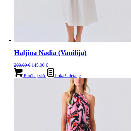
Haljina Nadia (Vanilija)
Izvorna
Trenutna
290,00
€
145,00
€
cijena
cijena
bila
je:
Pročitaj više
Pokaži detalje
je:
145,00 €.
290,00 €.