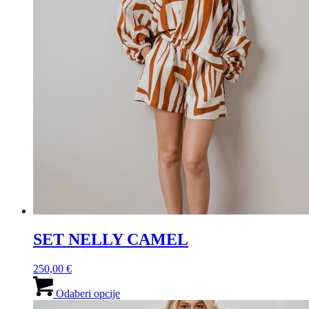
SET NELLY CAMEL
250,00
€
Ovaj
proizvod
Odaberi opcije
ima