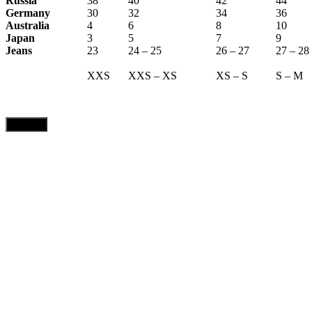
Russia
38
40
42
44
Germany
30
32
34
36
Australia
4
6
8
10
Japan
3
5
7
9
Jeans
23
24 – 25
26 – 27
27 – 28
XXS
XXS – XS
XS – S
S – M
CLOSE