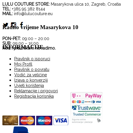
Opcije
LULU COUTURE STORE:
Masarykova ulica 10, Zagreb, Croatia
se
TEL:
+385 95 382 8144
mogu
MAIL:
info@lulucouture.eu
odabrati
na
Radno vrijeme Masarykova 10
stranici
proizvoda
PON-PET:
09:00 – 20:00
SUB:
09:00 – 15:00
INFORMACIJE
Ned i praznikom ne radimo.
Pravilnik o isporuci
Moj Profil
Pravilnik o povratu
Vodič za veličine
Izjava o konverziji
Uvjeti korištenja
Reklamacije i prigovori
Registracija korisnika