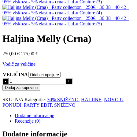
Haljina Melly (Crna)
Izvorna
Trenutna
250,00
€
175,00
€
cijena
cijena
Vodič za veličine
bila
je:
je:
175,00 €.
VELIČINA
250,00 €.
Haljina
Melly
Dodaj za kupovinu
(Crna)
količina
SKU:
N/A
Kategorije:
30% SNIŽENO
,
HALJINE
,
NOVO U
PONUDI
,
PARTY EDIT
,
SNIŽENO
Dodatne informacije
Recenzije (0)
Dodatne informacije