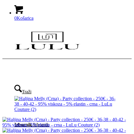
0
Košarica
Traži
Izbornik
Izbornik