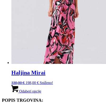
Haljina Mirai
Izvorna
Trenutna
330,00
€
198,00
€
Sniženo!
cijena
cijena
Ovaj
bila
je:
proizvod
Odaberi opcije
je:
198,00 €.
ima
330,00 €.
više
POPIS TRGOVINA:
varijanti.