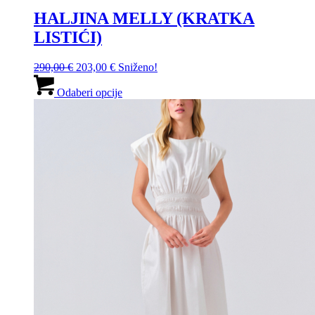
HALJINA MELLY (KRATKA
LISTIĆI)
Izvorna
Trenutna
290,00
€
203,00
€
Sniženo!
cijena
cijena
Ovaj
bila
je:
proizvod
Odaberi opcije
je:
203,00 €.
ima
290,00 €.
više
varijanti.
Opcije
se
mogu
odabrati
na
stranici
proizvoda