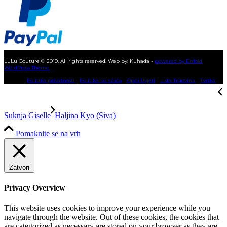
KUPNJA NA RATE
LuLu Couture © 2019. All rights reserved. Web by: Kuhada -
powered by Enfold
WordPress Theme
Politika privatnosti
Politika kolačića
Opći Uvjeti
Lista Trgovina
Tvrtka
Suknja Giselle
Haljina Kyo (Siva)
Pomaknite se na vrh
Zatvori
Privacy Overview
This website uses cookies to improve your experience while you
navigate through the website. Out of these cookies, the cookies that
are categorized as necessary are stored on your browser as they are