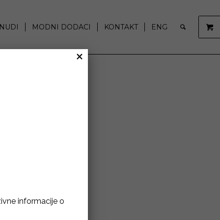
NUDI
MODNI DODACI
KONTAKT
ENG
×
zivne informacije o