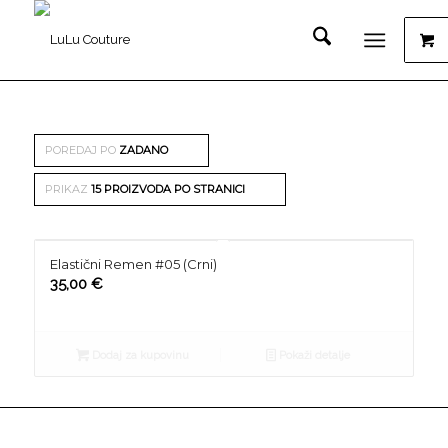
POREDAJ PO
ZADANO
PRIKAZ
15 PROIZVODA PO STRANICI
Elastični Remen #05 (Crni)
35,00
€
Dodaj za kupovinu
Pokaži detalje