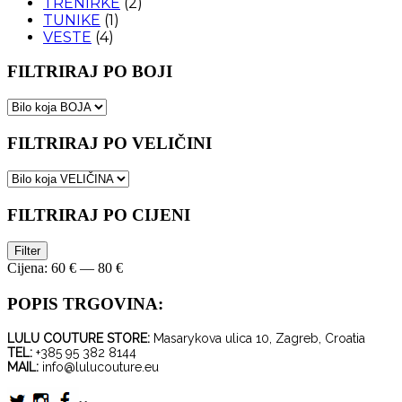
TRENIRKE
(2)
TUNIKE
(1)
VESTE
(4)
FILTRIRAJ PO BOJI
FILTRIRAJ PO VELIČINI
FILTRIRAJ PO CIJENI
Minimalna
Maksimalna
Filter
cijena
cijena
Cijena:
60 €
—
80 €
POPIS TRGOVINA:
LULU COUTURE STORE:
Masarykova ulica 10, Zagreb, Croatia
TEL:
+385 95 382 8144
MAIL:
info@lulucouture.eu