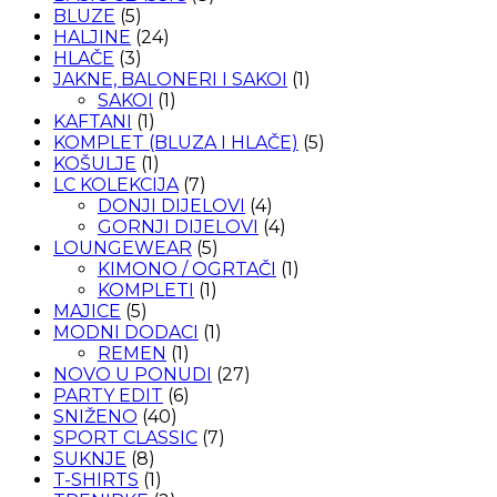
BLUZE
(5)
HALJINE
(24)
HLAČE
(3)
JAKNE, BALONERI I SAKOI
(1)
SAKOI
(1)
KAFTANI
(1)
KOMPLET (BLUZA I HLAČE)
(5)
KOŠULJE
(1)
LC KOLEKCIJA
(7)
DONJI DIJELOVI
(4)
GORNJI DIJELOVI
(4)
LOUNGEWEAR
(5)
KIMONO / OGRTAČI
(1)
KOMPLETI
(1)
MAJICE
(5)
MODNI DODACI
(1)
REMEN
(1)
NOVO U PONUDI
(27)
PARTY EDIT
(6)
SNIŽENO
(40)
SPORT CLASSIC
(7)
SUKNJE
(8)
T-SHIRTS
(1)