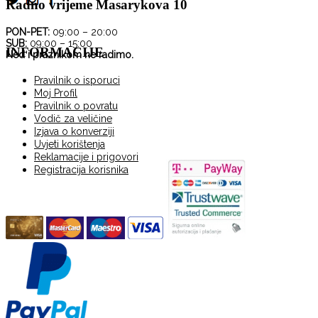
Radno vrijeme Masarykova 10
PON-PET:
09:00 – 20:00
SUB:
09:00 – 15:00
INFORMACIJE
Ned i praznikom ne radimo.
Pravilnik o isporuci
Moj Profil
Pravilnik o povratu
Vodič za veličine
Izjava o konverziji
Uvjeti korištenja
Reklamacije i prigovori
Registracija korisnika