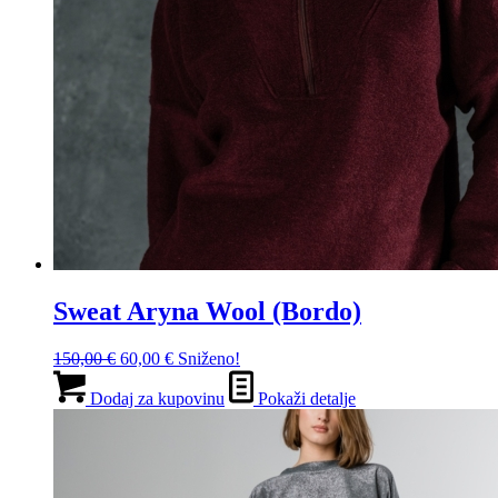
Sweat Aryna Wool (Bordo)
Izvorna
Trenutna
150,00
€
60,00
€
Sniženo!
cijena
cijena
bila
je:
Dodaj za kupovinu
Pokaži detalje
je:
60,00 €.
150,00 €.