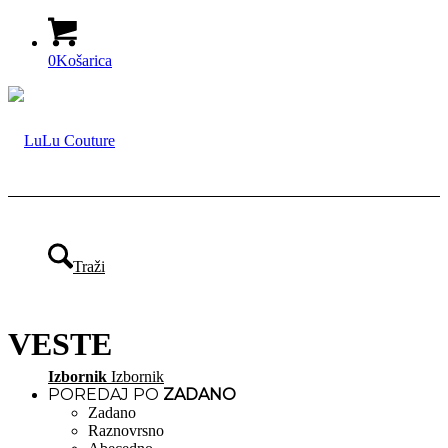
0
Košarica
Traži
VESTE
Izbornik
Izbornik
POREDAJ PO
ZADANO
Zadano
Raznovrsno