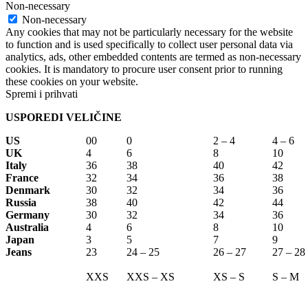
Non-necessary
Non-necessary
Any cookies that may not be particularly necessary for the website
to function and is used specifically to collect user personal data via
analytics, ads, other embedded contents are termed as non-necessary
cookies. It is mandatory to procure user consent prior to running
these cookies on your website.
Spremi i prihvati
USPOREDI VELIČINE
US
00
0
2 – 4
4 – 6
UK
4
6
8
10
Italy
36
38
40
42
France
32
34
36
38
Denmark
30
32
34
36
Russia
38
40
42
44
Germany
30
32
34
36
Australia
4
6
8
10
Japan
3
5
7
9
Jeans
23
24 – 25
26 – 27
27 – 28
XXS
XXS – XS
XS – S
S – M