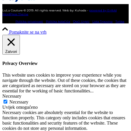
KUPNJA NA RATE
LuLu Couture © 2019. All rights reserved. Web by: Kuhada -
powered by Enfold
WordPress Theme
Politika privatnosti
Politika kolačića
Opći Uvjeti
Lista Trgovina
Tvrtka
Pomaknite se na vrh
Zatvori
Privacy Overview
This website uses cookies to improve your experience while you
navigate through the website. Out of these cookies, the cookies that
are categorized as necessary are stored on your browser as they are
essential for the working of basic functionalities
...
Necessary
Necessary
Uvijek omogućeno
Necessary cookies are absolutely essential for the website to
function properly. This category only includes cookies that ensures
basic functionalities and security features of the website. These
cookies do not store any personal information.