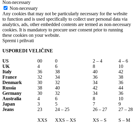
Non-necessary
Non-necessary
Any cookies that may not be particularly necessary for the website
to function and is used specifically to collect user personal data via
analytics, ads, other embedded contents are termed as non-necessary
cookies. It is mandatory to procure user consent prior to running
these cookies on your website.
Spremi i prihvati
USPOREDI VELIČINE
US
00
0
2 – 4
4 – 6
UK
4
6
8
10
Italy
36
38
40
42
France
32
34
36
38
Denmark
30
32
34
36
Russia
38
40
42
44
Germany
30
32
34
36
Australia
4
6
8
10
Japan
3
5
7
9
Jeans
23
24 – 25
26 – 27
27 – 28
XXS
XXS – XS
XS – S
S – M