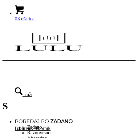
0
Košarica
Traži
S
POREDAJ PO
ZADANO
Zadano
Izbornik
Izbornik
Raznovrsno