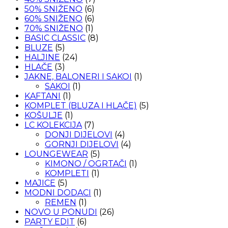
se
50% SNIŽENO
(6)
mogu
60% SNIŽENO
(6)
odabrati
70% SNIŽENO
(1)
na
BASIC CLASSIC
(8)
stranici
BLUZE
(5)
proizvoda
HALJINE
(24)
HLAČE
(3)
JAKNE, BALONERI I SAKOI
(1)
SAKOI
(1)
KAFTANI
(1)
KOMPLET (BLUZA I HLAČE)
(5)
KOŠULJE
(1)
LC KOLEKCIJA
(7)
DONJI DIJELOVI
(4)
GORNJI DIJELOVI
(4)
LOUNGEWEAR
(5)
KIMONO / OGRTAČI
(1)
KOMPLETI
(1)
MAJICE
(5)
MODNI DODACI
(1)
REMEN
(1)
NOVO U PONUDI
(26)
PARTY EDIT
(6)