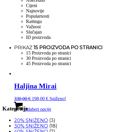
Abecedno
Cijeni
Najnovije
Popularnosti
Raitingu
Važnost
Slučajan
ID proizvoda
PRIKAZ
15 PROIZVODA PO STRANICI
15 Proizvoda po stranici
30 Proizvoda po stranici
45 Proizvoda po stranici
Haljina Mirai
Izvorna
Trenutna
330,00
€
198,00
€
Sniženo!
cijena
cijena
Ovaj
Kategorije
bila
je:
proizvod
Odaberi opcije
je:
198,00 €.
ima
330,00 €.
više
20% SNIŽENO
(3)
varijanti.
30% SNIŽENO
(18)
Opcije
40% SNIŽENO
(7)