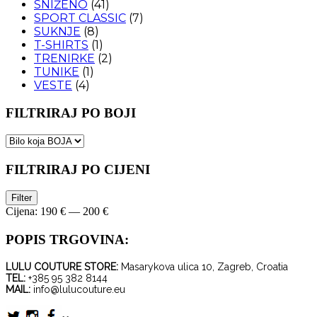
SNIŽENO
(41)
SPORT CLASSIC
(7)
SUKNJE
(8)
T-SHIRTS
(1)
TRENIRKE
(2)
TUNIKE
(1)
VESTE
(4)
FILTRIRAJ PO BOJI
FILTRIRAJ PO CIJENI
Minimalna
Maksimalna
Filter
cijena
cijena
Cijena:
190 €
—
200 €
POPIS TRGOVINA:
LULU COUTURE STORE:
Masarykova ulica 10, Zagreb, Croatia
TEL:
+385 95 382 8144
MAIL:
info@lulucouture.eu