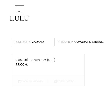
POREDAJ PO
ZADANO
PRIKAZ
15 PROIZVODA PO STRANICI
Elastični Remen #05 (Crni)
35,00
€
Dodaj za kupovinu
Pokaži detalje