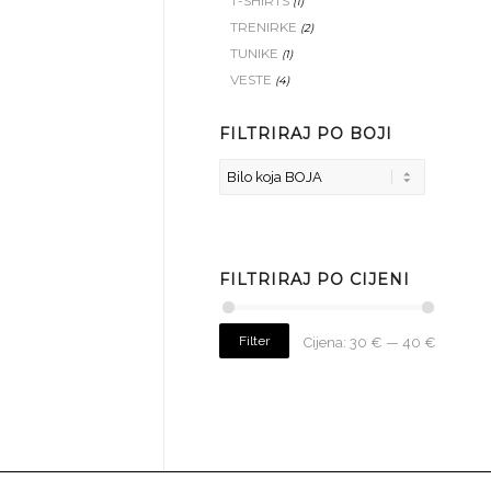
T-SHIRTS
(1)
TRENIRKE
(2)
TUNIKE
(1)
VESTE
(4)
FILTRIRAJ PO BOJI
FILTRIRAJ PO CIJENI
Filter
Cijena:
30 €
—
40 €