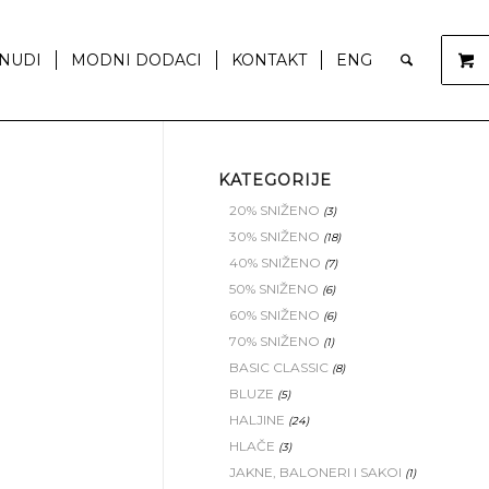
NUDI
MODNI DODACI
KONTAKT
ENG
KATEGORIJE
20% SNIŽENO
(3)
30% SNIŽENO
(18)
40% SNIŽENO
(7)
50% SNIŽENO
(6)
60% SNIŽENO
(6)
70% SNIŽENO
(1)
BASIC CLASSIC
(8)
BLUZE
(5)
HALJINE
(24)
HLAČE
(3)
JAKNE, BALONERI I SAKOI
(1)