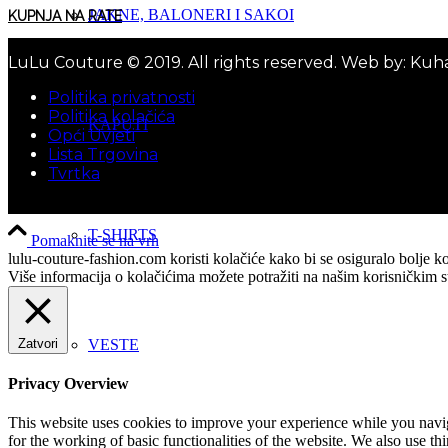
JAKNE, BALONERI I SAKOI
KUPNJA NA RATE
LuLu Couture © 2019. All rights reserved. Web by: Kuh
Politika privatnosti
Politika kolačića
KAPUTI
Opći Uvjeti
Lista Trgovina
Tvrtka
T-SHIRTS
Pomaknite se na vrh
lulu-couture-fashion.com koristi kolačiće kako bi se osiguralo bolje ko
Više informacija o kolačićima možete potražiti na našim korisničkim st
Zatvori
VESTE
Privacy Overview
This website uses cookies to improve your experience while you naviga
for the working of basic functionalities of the website. We also use t