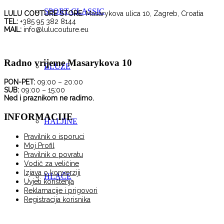
SPORT CLASSIC
LULU COUTURE STORE:
Masarykova ulica 10, Zagreb, Croatia
TEL:
+385 95 382 8144
MAIL:
info@lulucouture.eu
Radno vrijeme Masarykova 10
BLUZE
PON-PET:
09:00 – 20:00
SUB:
09:00 – 15:00
Ned i praznikom ne radimo.
INFORMACIJE
HALJINE
Pravilnik o isporuci
Moj Profil
Pravilnik o povratu
Vodič za veličine
Izjava o konverziji
HLAČE
Uvjeti korištenja
Reklamacije i prigovori
Registracija korisnika