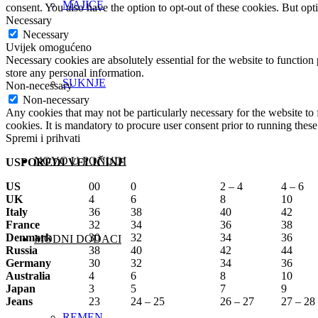
MAJICE
consent. You also have the option to opt-out of these cookies. But op
Necessary
Necessary
Uvijek omogućeno
Necessary cookies are absolutely essential for the website to function 
store any personal information.
SUKNJE
Non-necessary
Non-necessary
Any cookies that may not be particularly necessary for the website to 
cookies. It is mandatory to procure user consent prior to running thes
Spremi i prihvati
NOVO U PONUDI
USPOREDI VELIČINE
US
00
0
2 – 4
4 – 6
UK
4
6
8
10
Italy
36
38
40
42
France
32
34
36
38
Denmark
30
32
34
36
MODNI DODACI
Russia
38
40
42
44
Germany
30
32
34
36
Australia
4
6
8
10
Japan
3
5
7
9
Jeans
23
24 – 25
26 – 27
27 – 28
REMEN