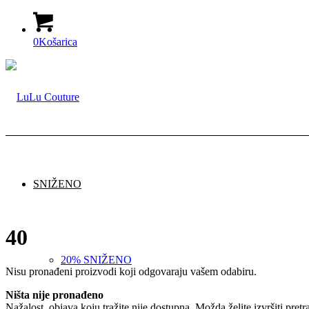
0
Košarica
SNIŽENO
40
20% SNIŽENO
Nisu pronađeni proizvodi koji odgovaraju vašem odabiru.
Ništa nije pronađeno
Nažalost, objava koju tražite nije dostupna. Možda želite izvršiti pret