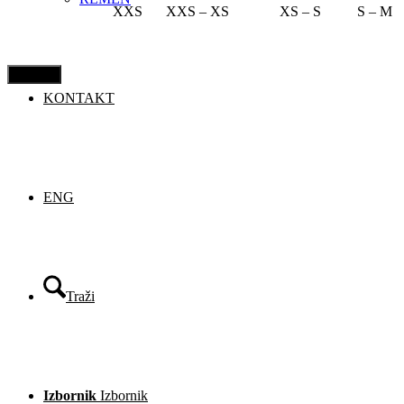
XXS
XXS – XS
XS – S
S – M
CLOSE
KONTAKT
ENG
Traži
Izbornik
Izbornik