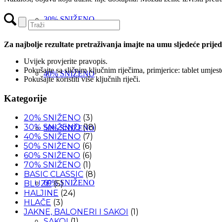
30% SNIŽENO
Za najbolje rezultate pretraživanja imajte na umu sljedeće prijed
Uvijek provjerite pravopis.
Pokušajte sa sličnim ključnim riječima, primjerice: tablet umjes
40% SNIŽENO
Pokušajte koristiti više ključnih riječi.
Kategorije
20% SNIŽENO
(3)
30% SNIŽENO
(18)
50% SNIŽENO
40% SNIŽENO
(7)
50% SNIŽENO
(6)
60% SNIŽENO
(6)
70% SNIŽENO
(1)
BASIC CLASSIC
(8)
60% SNIŽENO
BLUZE
(5)
HALJINE
(24)
HLAČE
(3)
JAKNE, BALONERI I SAKOI
(1)
SAKOI
(1)