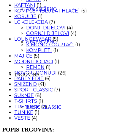
KAFTANI
(1)
70% SNIŽENO
KOMPLET (BLUZA I HLAČE)
(5)
KOŠULJE
(1)
LC KOLEKCIJA
(7)
DONJI DIJELOVI
(4)
GORNJI DIJELOVI
(4)
LOUNGEWEAR
(5)
80% SNIŽENO
KIMONO / OGRTAČI
(1)
KOMPLETI
(1)
MAJICE
(5)
MODNI DODACI
(1)
REMEN
(1)
NOVO U PONUDI
(26)
TRGOVINA
PARTY EDIT
(6)
SNIŽENO
(41)
SPORT CLASSIC
(7)
SUKNJE
(8)
T-SHIRTS
(1)
TRENIRKE
(2)
BASIC CLASSIC
TUNIKE
(1)
VESTE
(4)
POPIS TRGOVINA: