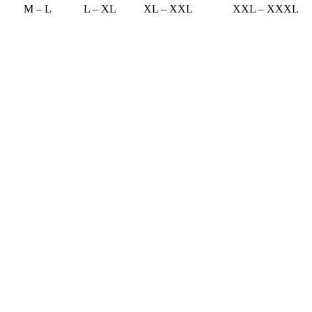
M – L
L – XL
XL – XXL
XXL – XXXL