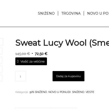
SNIŽENO
TRGOVINA
NOVO U PO
Sweat Lucy Wool (Sme
Izvorna
Trenutna
145,00
€
72,50
€
cijena
cijena
Vodič za veličine
bila
je:
je:
72,50 €.
Dodaj za kupovinu
145,00 €.
Kategorije:
50% SNIŽENO
,
NOVO U PONUDI
,
SNIŽENO
,
VESTE