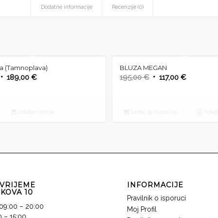
Dodatne informacije
Recenzije (0)
ya (Tamnoplava)
BLUZA MEGAN
Izvorna
Trenutna
Izvorna
Trenutna
189,00
€
195,00
€
117,00
€
cijena
cijena
cijena
cijena
bila
je:
bila
je:
je:
189,00 €.
je:
117,00 €.
Odaberi opcije
Dodaj za kupovinu
Pokaži
270,00 €.
195,00 €.
VRIJEME
INFORMACIJE
KOVA 10
Pravilnik o isporuci
09:00 – 20:00
Moj Profil
 – 15:00