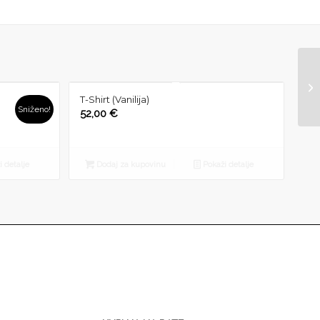
T-Shirt (Vanilija)
Sniženo!
52,00
€
 detalje
Dodaj za kupovinu
Pokaži detalje