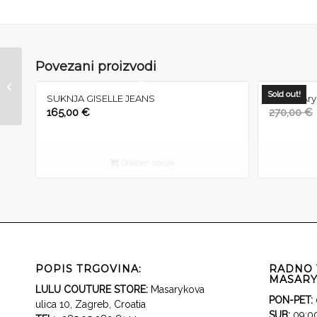
Povezani proizvodi
Sweat Leona (Silver)
Sold out!
SUKNJA GISELLE JEANS
Haljina Ar
165,00
€
270,00
€
Odaberi opcije
POPIS TRGOVINA:
RADNO 
MASARY
LULU COUTURE STORE:
Masarykova
PON-PET:
ulica 10, Zagreb, Croatia
SUB:
09:00