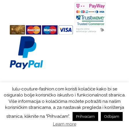
KUPNJA NA RATE
lulu-couture-fashion.com koristi kolačiće kako bi se
osiguralo bolje korisničko iskustvo i funkcionalnost stranica.
Više informacija o kolačićima možete potražiti na našim
LuLu Couture © 2019. All rights reserved. Web by: Kuhada -
powered by
korisničkim stranicama, a za nastavak pregleda i korištenja
Enfold WordPress Theme
stranica, kliknite na "Prihvaćam".
Prihvaćam
Odbijam
Politika privatnosti
Politika kolačića
Opći Uvjeti
Lista Trgovina
Learn more
Tvrtka