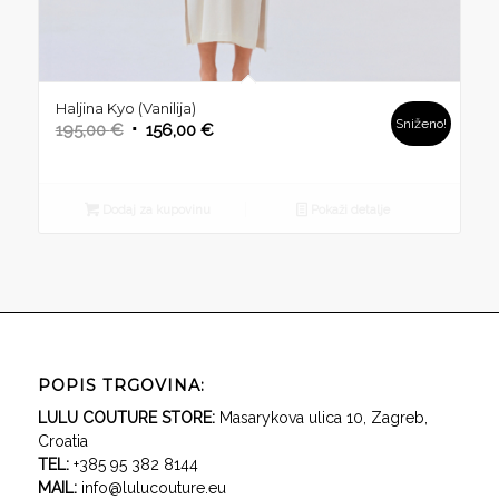
Haljina Kyo (Vanilija)
Sniženo!
Izvorna
Trenutna
195,00
€
156,00
€
cijena
cijena
bila
je:
je:
156,00 €.
Dodaj za kupovinu
Pokaži detalje
195,00 €.
POPIS TRGOVINA:
LULU COUTURE STORE:
Masarykova ulica 10, Zagreb,
Croatia
TEL:
+385 95 382 8144
MAIL:
info@lulucouture.eu