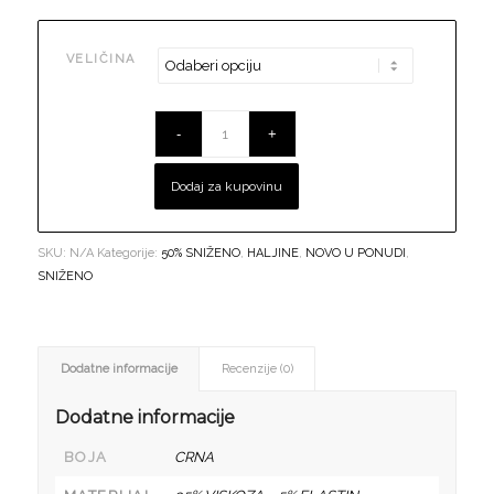
je:
125,00 €.
250,00 €.
VELIČINA
Dodaj za kupovinu
SKU:
N/A
Kategorije:
50% SNIŽENO
,
HALJINE
,
NOVO U PONUDI
,
SNIŽENO
Dodatne informacije
Recenzije (0)
Dodatne informacije
BOJA
CRNA