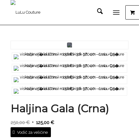
Haljina Gala (Crna)
Izvorna
Trenutna
250,00
€
125,00
€
cijena
cijena
Vodič za veličine
bila
je: