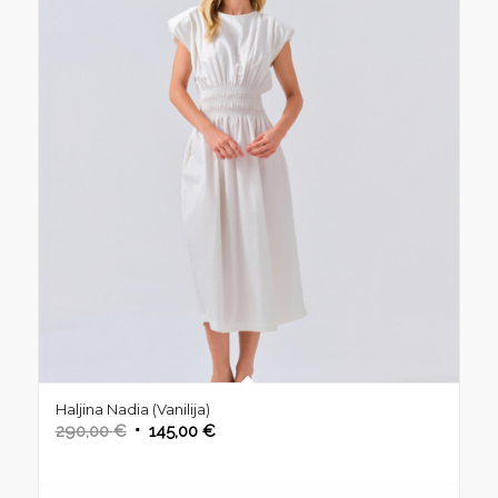
Haljina Nadia (Vanilija)
Izvorna
Trenutna
290,00
€
145,00
€
cijena
cijena
bila
je: