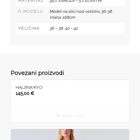
MATERIJAL
95% VISKOZA – 5% ELASTIN
O MODELU
Model na slici nosi veličinu 36-38,
Visina: 168cm
VELIČINA
36 – 38
,
40 – 42
Povezani proizvodi
HALJINA KYO
145,00
€
Odaberi opcije