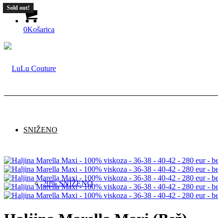
Sold out!
0
Košarica
SNIŽENO
20% SNIŽENO