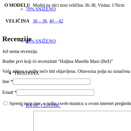
O MODELU
Model na slici nosi veličinu 36-38, Visina: 176cm
70% SNIŽENO
VELIČINA
36 – 38
,
40 – 42
Recenzije
80% SNIŽENO
Još nema recenzija.
Budite prvi koji će recenzirati “Haljina Marella Maxi (Bež)”
Vaša adresa e-pošte neće biti objavljena.
Obavezna polja su označena
TRGOVINA
Ime
*
Email
*
Spremi moje ime, e-poštu i web-stranicu u ovom internet pregledn
BASIC CLASSIC