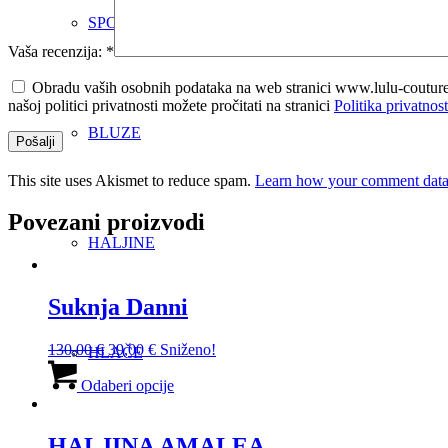
SPORT CLASSIC
Vaša recenzija:
*
Obradu vaših osobnih podataka na web stranici www.lulu-coutur
našoj politici privatnosti možete pročitati na stranici
Politika privatnost
BLUZE
This site uses Akismet to reduce spam.
Learn how your comment data 
Povezani proizvodi
HALJINE
Suknja Danni
Izvorna
Trenutna
130,00
€
39,00
€
Sniženo!
HLAČE
cijena
cijena
Ovaj
bila
je:
proizvod
Odaberi opcije
je:
39,00 €.
ima
130,00 €.
više
varijanti.
HALJINA AMALEA