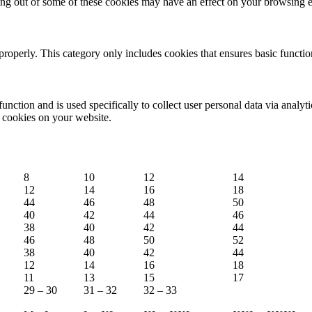
ting out of some of these cookies may have an effect on your browsing 
properly. This category only includes cookies that ensures basic functio
function and is used specifically to collect user personal data via anal
e cookies on your website.
8
10
12
14
12
14
16
18
44
46
48
50
40
42
44
46
38
40
42
44
46
48
50
52
38
40
42
44
12
14
16
18
11
13
15
17
29 – 30
31 – 32
32 – 33