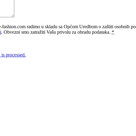
e-fashion.com radimo u skladu sa Općom Uredbom o zaštiti osobnih p
i
. Obvezni smo zatražiti Vašu privolu za obradu podataka.
*
is processed.