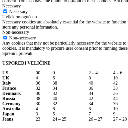
consent. You also have the option to opt-out of these cookies. But op
Necessary
Necessary
Uvijek omogućeno
Necessary cookies are absolutely essential for the website to function 
store any personal information.
Non-necessary
Non-necessary
Any cookies that may not be particularly necessary for the website to 
cookies. It is mandatory to procure user consent prior to running thes
Spremi i prihvati
USPOREDI VELIČINE
US
00
0
2 – 4
4 – 6
UK
4
6
8
10
Italy
36
38
40
42
France
32
34
36
38
Denmark
30
32
34
36
Russia
38
40
42
44
Germany
30
32
34
36
Australia
4
6
8
10
Japan
3
5
7
9
Jeans
23
24 – 25
26 – 27
27 – 28