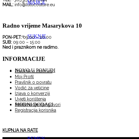
MAJICE
mogu
MAIL:
info@lulucouture.eu
odabrati
na
stranici
Radno vrijeme Masarykova 10
proizvoda
SUKNJE
PON-PET:
09:00 – 20:00
SUB:
09:00 – 15:00
Ned i praznikom ne radimo.
INFORMACIJE
NOVO U PONUDI
Pravilnik o isporuci
Moj Profil
Pravilnik o povratu
Vodič za veličine
Izjava o konverziji
Uvjeti korištenja
MODNI DODACI
Reklamacije i prigovori
Registracija korisnika
KUPNJA NA RATE
REMEN