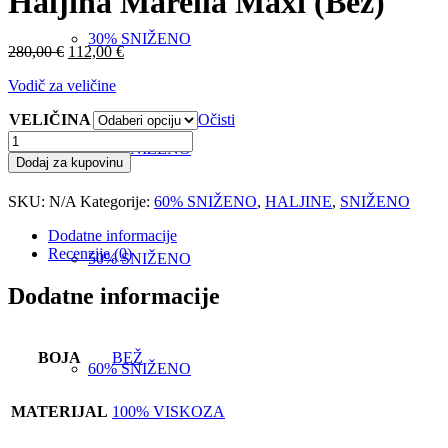
Haljina Marella Maxi (Bež)
30% SNIŽENO
Izvorna
Trenutna
280,00
€
112,00
€
cijena
cijena
Vodič za veličine
bila
je:
je:
112,00 €.
VELIČINA
Očisti
280,00 €.
Haljina
40% SNIŽENO
Marella
Dodaj za kupovinu
Maxi
(Bež)
SKU:
N/A
Kategorije:
60% SNIŽENO
,
HALJINE
,
SNIŽENO
količina
Dodatne informacije
Recenzije (0)
50% SNIŽENO
Dodatne informacije
BOJA
BEŽ
60% SNIŽENO
MATERIJAL
100% VISKOZA