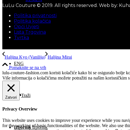
LuLu Couture © 2019. All rights reserved. Web by: Kuh
Politika privatnosti
Politika kolačića
Opći Uvjeti
KONTAKT
Lista Trgovina
Tvrtka
Haljina Kyo (Vanilija)
Haljina Mirai
ENG
Pomaknite se na vrh
lulu-couture-fashion.com koristi kolačiće kako bi se osiguralo bolje ko
Više informacija o kolačićima možete potražiti na našim korisničkim st
Traži
Zatvori
Privacy Overview
This website uses cookies to improve your experience while you naviga
for the working of basic functionalities of the website. We also use t
Izbornik
Izbornik