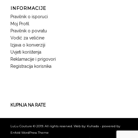
INFORMACIJE
Pravilnik o isporuci
Moj Profil
Pravilnik o povratu
Vodič za veličine
Izjava o konverziji
Uvjeti korištenja
Reklamacije i prigovori
Registracija korisnika
KUPNJA NA RATE
LuLu Couture © 2019. All rights reserved. Web by: Kuhada -
powered by
Enfold WordPress Theme