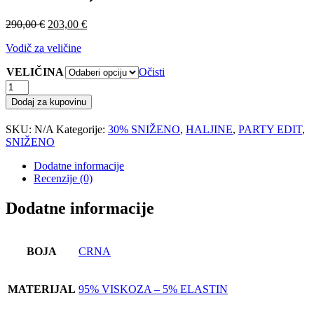
Izvorna
Trenutna
290,00
€
203,00
€
cijena
cijena
Vodič za veličine
bila
je:
je:
203,00 €.
VELIČINA
Očisti
290,00 €.
HALJINA
MELLY
Dodaj za kupovinu
(KRATKA
LISTIĆI)
SKU:
N/A
Kategorije:
30% SNIŽENO
,
HALJINE
,
PARTY EDIT
,
količina
SNIŽENO
Dodatne informacije
Recenzije (0)
Dodatne informacije
BOJA
CRNA
MATERIJAL
95% VISKOZA – 5% ELASTIN