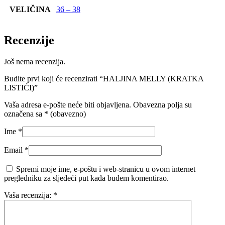
VELIČINA
36 – 38
Recenzije
Još nema recenzija.
Budite prvi koji će recenzirati “HALJINA MELLY (KRATKA
LISTIĆI)”
Vaša adresa e-pošte neće biti objavljena.
Obavezna polja su
označena sa
* (obavezno)
Ime
*
Email
*
Spremi moje ime, e-poštu i web-stranicu u ovom internet
pregledniku za sljedeći put kada budem komentirao.
Vaša recenzija:
*