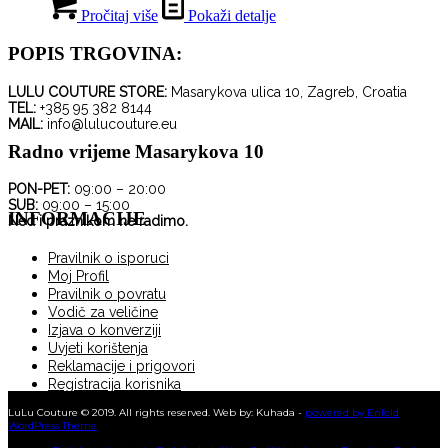
odabrati
bila
je:
Pročitaj više
Pokaži detalje
na
je:
145,00 €.
stranici
290,00 €.
POPIS TRGOVINA:
proizvoda
LULU COUTURE STORE:
Masarykova ulica 10, Zagreb, Croatia
TEL:
+385 95 382 8144
MAIL:
info@lulucouture.eu
Radno vrijeme Masarykova 10
PON-PET:
09:00 – 20:00
SUB:
09:00 – 15:00
INFORMACIJE
Ned i praznikom ne radimo.
Pravilnik o isporuci
Moj Profil
Pravilnik o povratu
Vodič za veličine
Izjava o konverziji
Uvjeti korištenja
Reklamacije i prigovori
Registracija korisnika
KUPNJA NA RATE
LuLu Couture © 2019. All rights reserved. Web by: Kuhada -
powered by Enfold
WordPress Theme