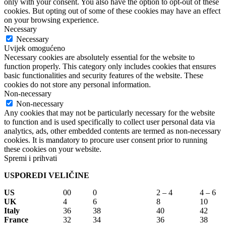
only with your consent. You also have the option to opt-out of these
cookies. But opting out of some of these cookies may have an effect
on your browsing experience.
Necessary
Necessary
Uvijek omogućeno
Necessary cookies are absolutely essential for the website to
function properly. This category only includes cookies that ensures
basic functionalities and security features of the website. These
cookies do not store any personal information.
Non-necessary
Non-necessary
Any cookies that may not be particularly necessary for the website
to function and is used specifically to collect user personal data via
analytics, ads, other embedded contents are termed as non-necessary
cookies. It is mandatory to procure user consent prior to running
these cookies on your website.
Spremi i prihvati
USPOREDI VELIČINE
US
00
0
2 – 4
4 – 6
UK
4
6
8
10
Italy
36
38
40
42
France
32
34
36
38