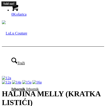
Sold out!
Sold out!
0
Košarica
Traži
Izbornik
Izbornik
HALJINA MELLY (KRATKA
LISTIĆI)