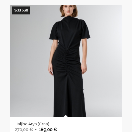
Sold out!
Haljina Arya (Crna)
Izvorna
Trenutna
270,00
€
189,00
€