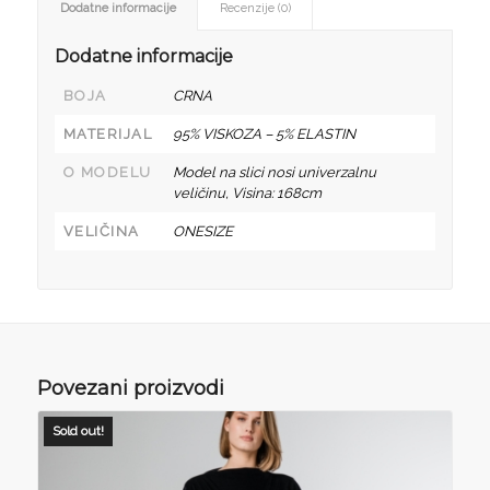
Dodatne informacije
Recenzije (0)
Dodatne informacije
BOJA
CRNA
MATERIJAL
95% VISKOZA – 5% ELASTIN
O MODELU
Model na slici nosi univerzalnu
veličinu, Visina: 168cm
VELIČINA
ONESIZE
Povezani proizvodi
Sold out!