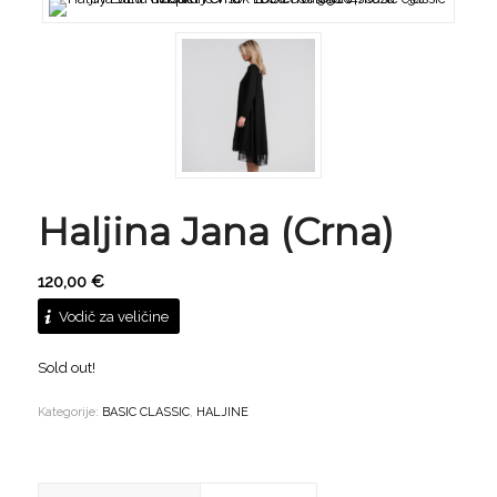
Haljina Jana (Crna)
120,00
€
Vodič za veličine
Sold out!
Kategorije:
BASIC CLASSIC
,
HALJINE