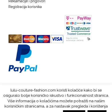
Reklamacije i prigovori
Registracija korisnika
KUPNJA NA RATE
lulu-couture-fashion.com koristi kolačiće kako bi se
osiguralo bolje korisničko iskustvo i funkcionalnost stranica.
Više informacija o kolačićima možete potražiti na našim
LuLu Couture © 2019. All rights reserved. Web by: Kuhada -
powered by
korisničkim stranicama, a za nastavak pregleda i korištenja
Enfold WordPress Theme