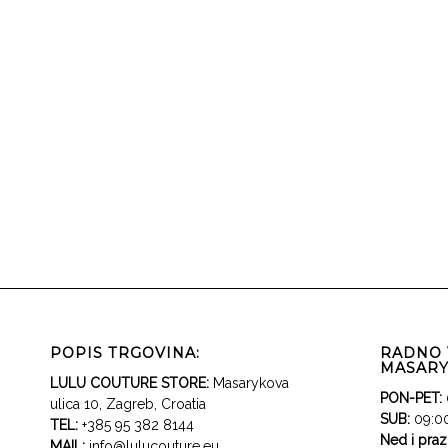
POPIS TRGOVINA:
RADNO 
MASARY
LULU COUTURE STORE:
Masarykova
PON-PET:
ulica 10, Zagreb, Croatia
SUB:
09:00
TEL:
+385 95 382 8144
Ned i pra
MAIL:
info@lulucouture.eu