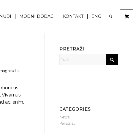
NUDI
MODNI DODACI
KONTAKT
ENG
PRETRAŽI
 magnis dis
, rhoncus
s. Vivamus
nd ac, enim.
CATEGORIES
News
Personal