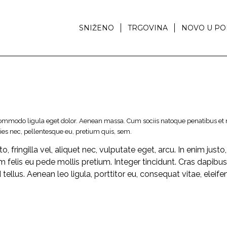
SNIŽENO
TRGOVINA
NOVO U PO
 commodo ligula eget dolor. Aenean massa. Cum sociis natoque penatibus et
ies nec, pellentesque eu, pretium quis, sem.
fringilla vel, aliquet nec, vulputate eget, arcu. In enim justo
um felis eu pede mollis pretium. Integer tincidunt. Cras dapibu
llus. Aenean leo ligula, porttitor eu, consequat vitae, eleife