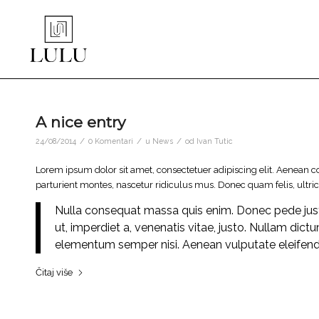
A nice entry
/
/
/
24/08/2014
0 Komentari
u
News
od
Ivan Tutic
Lorem ipsum dolor sit amet, consectetuer adipiscing elit. Aenean
parturient montes, nascetur ridiculus mus. Donec quam felis, ultric
Nulla consequat massa quis enim. Donec pede justo, 
ut, imperdiet a, venenatis vitae, justo. Nullam dict
elementum semper nisi. Aenean vulputate eleifend te
Čitaj više